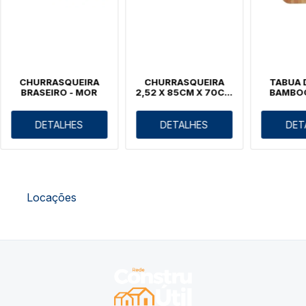
CHURRASQUEIRA
CHURRASQUEIRA
TABUA 
BRASEIRO - MOR
2,52 X 85CM X 70CM
BAMBOO
VERMELHA
M
DETALHES
DETALHES
DET
Locações