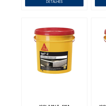
DETALHES
IGOL 2 18 LT - SIKA
IGO