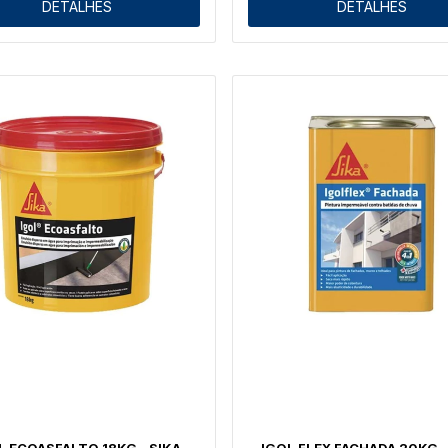
DETALHES
DETALHES
L ECOASFALTO 18KG - SIKA
IGOL FLEX FACHADA 20KG -