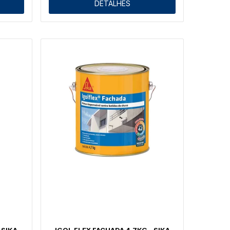
DETALHES
 SIKA
IGOL FLEX FACHADA 4,7KG - SIKA